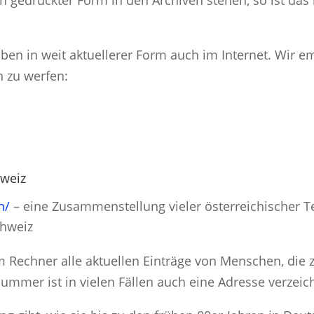
 gedruckter Form in den Archiven stehen, so ist das
aben in weit aktuellerer Form auch im Internet. Wir e
n zu werfen:
hweiz
h/
– eine Zusammenstellung vieler österreichischer T
chweiz
em Rechner alle aktuellen Einträge von Menschen, di
ummer ist in vielen Fällen auch eine Adresse verzeic