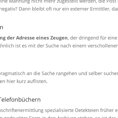
ne Mahnung nicht mehr zugestellt werden, die Post 
gativ? Dann bleibt oft nur ein externer Ermittler, 
ln
ng der Adresse eines Zeugen
, der dringend für ein
Ähnlich ist es mit der Suche nach einem verschollen
pragmatisch an die Sache rangehen und selber suchen
n hier kurz auflisten.
Telefonbüchern
chriftenermittlung spezialisierte Detekteien früher 