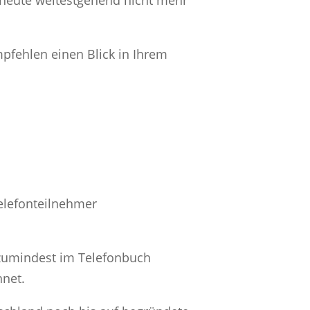
 heute weitestgehend nicht mehr
mpfehlen einen Blick in Ihrem
elefonteilnehmer
e zumindest im Telefonbuch
hnet.